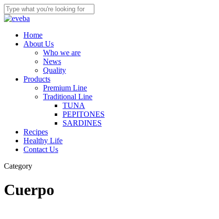
Skip
to
Close
main
Search
content
Menu
Home
About Us
Who we are
News
Quality
Products
Premium Line
Traditional Line
TUNA
PEPITONES
SARDINES
Recipes
Healthy Life
Contact Us
Category
Cuerpo