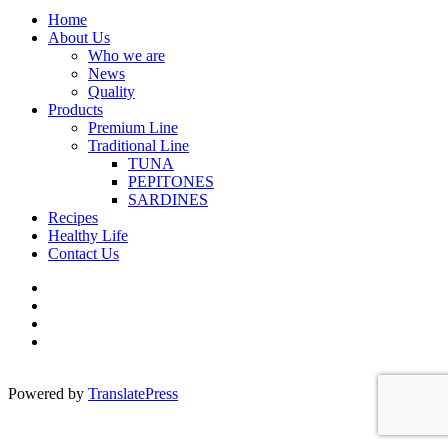
Close
Home
Menu
About Us
Who we are
News
Quality
Products
Premium Line
Traditional Line
TUNA
PEPITONES
SARDINES
Recipes
Healthy Life
Contact Us
Powered by
TranslatePress