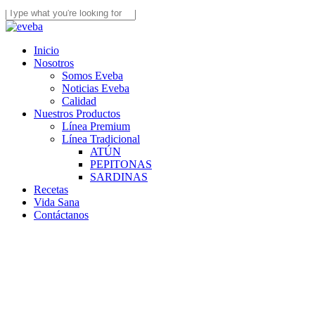
Skip
to
Close
main
Search
content
Menu
Inicio
Nosotros
Somos Eveba
Noticias Eveba
Calidad
Nuestros Productos
Línea Premium
Línea Tradicional
ATÚN
PEPITONAS
SARDINAS
Recetas
Vida Sana
Contáctanos