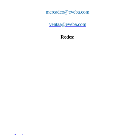
mercadeo@eveba.com
ventas@eveba.com
Redes:
©
2026
Eveba