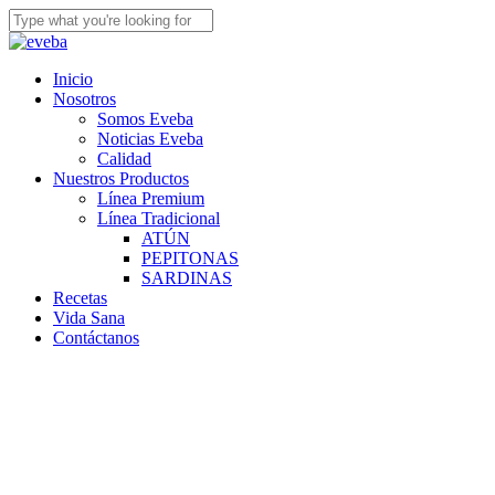
Skip
to
Close
main
Search
content
Menu
Inicio
Nosotros
Somos Eveba
Noticias Eveba
Calidad
Nuestros Productos
Línea Premium
Línea Tradicional
ATÚN
PEPITONAS
SARDINAS
Recetas
Vida Sana
Contáctanos