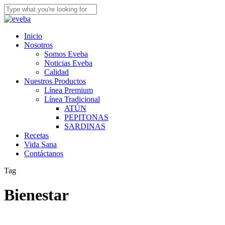
Skip
to
Close
main
Search
content
Menu
Inicio
Nosotros
Somos Eveba
Noticias Eveba
Calidad
Nuestros Productos
Línea Premium
Línea Tradicional
ATÚN
PEPITONAS
SARDINAS
Recetas
Vida Sana
Contáctanos
Tag
Bienestar