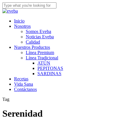
Skip
to
Close
main
Search
content
Menu
Inicio
Nosotros
Somos Eveba
Noticias Eveba
Calidad
Nuestros Productos
Línea Premium
Línea Tradicional
ATÚN
PEPITONAS
SARDINAS
Recetas
Vida Sana
Contáctanos
Tag
Serenidad